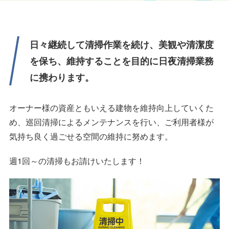
日々継続して清掃作業を続け、美観や清潔度
を保ち、
維持することを目的に日夜清掃業務
に携わります。
オーナー様の資産ともいえる建物を
維持向上していくた
め、巡回清掃による
メンテナンスを行い、ご利用者様が
気持ち良く
過ごせる空間の維持に努めます。
週1回～の清掃もお請けいたします！